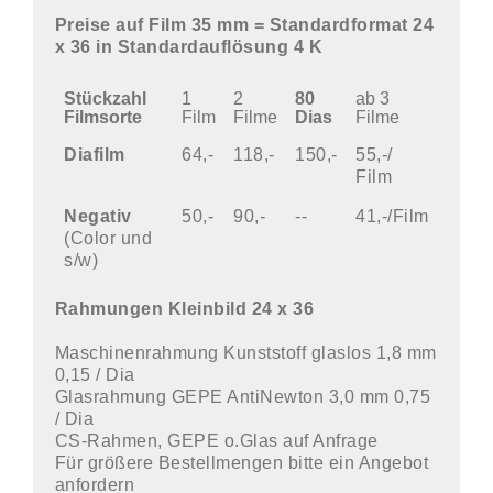
Preise
auf Film 35 mm = Standardformat 24
x 36 in Standardauflösung 4 K
Stückzahl
1
2
80
ab 3
Filmsorte
Film
Filme
Dias
Filme
Diafilm
64,-
118,-
150,-
55,-/
Film
Negativ
50,-
90,-
--
41,-/Film
(Color und
s/w)
Rahmungen Kleinbild 24 x 36
Maschinenrahmung Kunststoff glaslos 1,8 mm
0,15 / Dia
Glasrahmung GEPE AntiNewton 3,0 mm 0,75
/ Dia
CS-Rahmen, GEPE o.Glas auf Anfrage
Für größere Bestellmengen bitte ein Angebot
anfordern